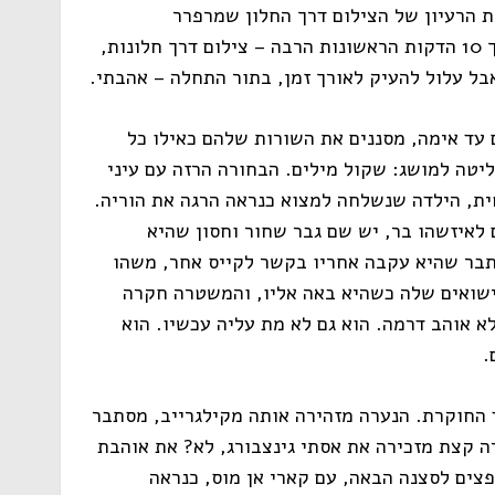
 הרעיון של הצילום דרך החלון שמרפרר
לוויזואליות של הקומיקס. זה יחזור במשך 10 הדקות הראשונות הרבה – צילום דרך חלונות,
אבל עלול להעיק לאורך זמן, בתור התחלה – אהבתי.
ם עד אימה, מסננים את השורות שלהם כאילו כל
יטה למושג: שקול מילים. הבחורה הרזה עם עיני
ת, הילדה שנשלחה למצוא כנראה הרגה את הוריה.
לאיזשהו בר, יש שם גבר שחור וחסון שהיא
תבר שהיא עקבה אחריו בקשר לקייס אחר, משהו
ישואים שלה כשהיא באה אליו, והמשטרה חקרה
לא אוהב דרמה. הוא גם לא מת עליה עכשיו. הוא
.
 החוקרת. הנערה מזהירה אותה מקילגרייב, מסתבר
ה קצת מזכירה את אסתי גינצבורג, לא? את אוהבת
צים לסצנה הבאה, עם קארי אן מוס, כנראה