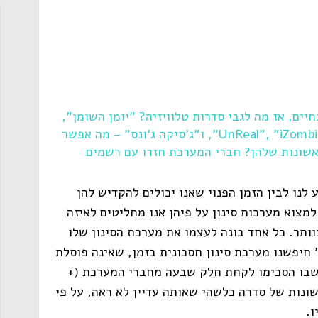
ים, אז מה לגבי סדרות טלוויזיה? "יומן השומן",
"יומני הערפד", "שטיסל", "גן סודי", "UnReal", "iZombie", ו"ג'סיקה ג'ונס" – מה אפשר
אשונות שלהן? חברי המערכת חזרו עם רשמים
נו לבין הזמן הפנוי שאנו יכולים להקדיש להן
למצוא מערכות סינון על פיהן אנו מחליטים לאיזה
וותר. כל אחד בונה לעצמו את מערכת הסינון שלו
" חיפשנו מערכת סינון חסכונית בזמן, שאינה פוסלת
שבו הסכימו לקחת חלק שבעה מחברי המערכת (+
ונות של סדרה כלשהי שאותה עדיין לא ראה, על פי
ו.