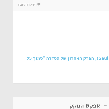
השאירו תגובה
דיון בפרק "סול הנעלם" (Saul Gone), הפרק האחרון של הסדרה "סמוך על