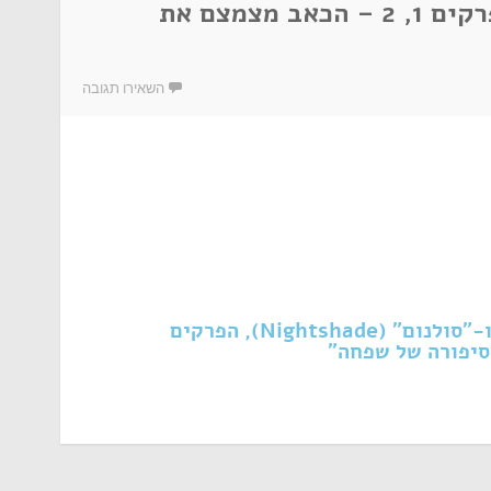
סיפורה של שפחה, עונה 4, פרקים 1, 2 – הכאב מצמצם את
השאירו תגובה
דיון בפרקים "חזירים" (Pigs), ו-"סולנום" (Nightshade), הפרקים
סיפורה של שפחה"