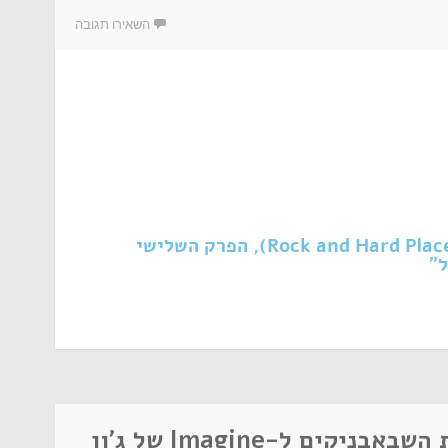
השאירו תגובה
דיון בפרק "בין הפטיש לסדן" (Rock and Hard Place), הפרק השלישי
ל"
שבאבניקים, עונה 2 – תשובת השבאבניקים ל-Imagine של ג'ון