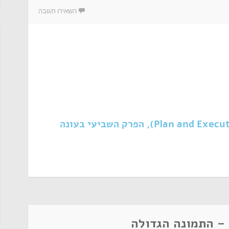
השאירו תגובה
דיון בפרק "תכנון וביצוע" (Plan and Execution), הפרק השביעי בעונה