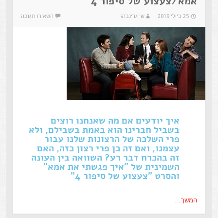
אמא/צעצוע של סיפור 4
25 ביולי 2019
שי גרינברג
השאירו תגובה
איך יודעים אם מה שאנחנו רוצים
בשביל חברינו הוא באמת בשבילם, ולא
פרי השלכה של הרצונות שלנו עבור
עצמנו, ואם זה כן פרי רצון כזה, האם
זה בהכרח דבר רע? השוואה בין העונה
השמינית של "איך פגשתי את אמא"
והסרט "צעצוע של סיפור 4"
המשך…