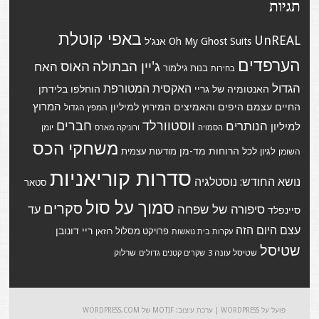
תגיות
באפי קוטלת
UnREAL
Suits
Oh My Ghost
אנג'ל
הערפדים
ג'יין הבתולה
האוס
האח
בנות גילמור
בחירות
הגדול
האקסית המטורפת
האנטומיה של גריי
הוחלפו בלידתן
המרוץ
החיים עצמם
היפים והאמיצים
המירוץ למיליון
המפץ הגדול
ווסטוורלד
חברים
הנותרים
למיליון
יומן
הסמויה
ורוניקה מארס
משחקי הכס
לכל הרוחות
מד-מן
לגיון
מודעות עצמית
השומן
סדרות קוריאניות
נושא החודש: נוסטלגיה
סטאר
סמוך על סול
סקרים
סיפורה של שפחה
עד
סיינפלד
עצם היום הזה
ריי דונובן
פרויקט מסלול
רוזאן
עקרות בית נואשות
שטיסל
שטיסל עונה 3
שרלוק
שקרים קטנים גדולים
פועל על WORDPRESS
|
ערכת עיצוב: MOTIF של
WORDPRESS.COM