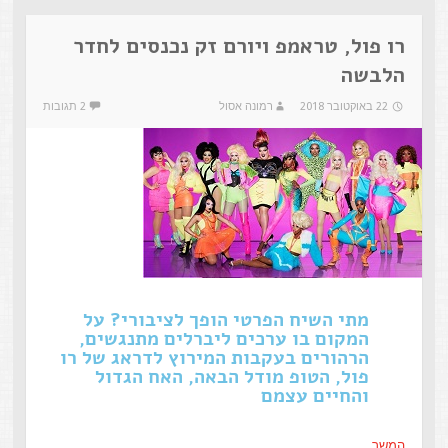
רו פול, טראמפ ויורם זק נכנסים לחדר
הלבשה
22 באוקטובר 2018
רמונה אסול
2 תגובות
מתי השיח הפרטי הופך לציבורי? על
המקום בו ערכים ליברלים מתנגשים,
הרהורים בעקבות המירוץ לדראג של רו
פול, הטופ מודל הבאה, האח הגדול
והחיים עצמם
המשך…