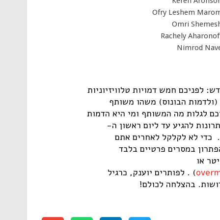
Keren Aronso
Ofry Leshem Maro
Omri Shemes
Rachely Aharonof
Nimrod Nav
: לפניכם חמש דמויות טלוויזיוניות
 (ולדמות הבונוס) משהו משותף
כם לגלות מה המשותף ומי היא הדמות
רונות להגיע עד ליום ראשון ה-
בבוקר. כדי לא לקלקל לאחרים אתם
פתרון במסרים פרטיים בלבד
טר או
overm
) . לפותרים יוענק, כרגיל
דושות. בהצלחה לכולם!