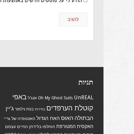
הודע לי על פוסטים חדשים באמצעות ה
תגיות
באפי
UnREAL
Suits
Oh My Ghost
אנג'ל
קוטלת הערפדים
ג'יין
בנות גילמור
בחירות
הבתולה
האוס
האח הגדול
האנטומיה של גריי
האקסית המטורפת
הוחלפו בלידתן
החיים עצמם