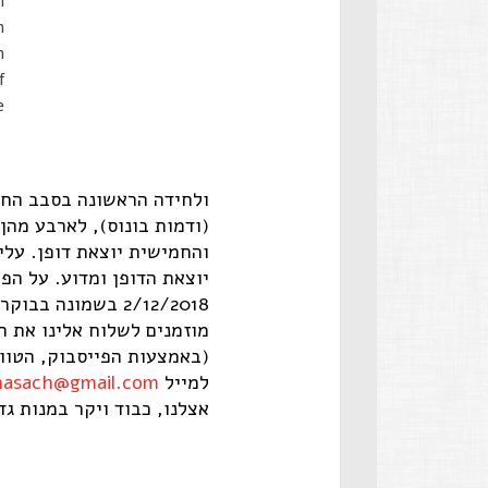
n
m
h
f
e
ולחידה הראשונה בסבב החדש
(ודמות בונוס), לארבע מהן
והחמישית יוצאת דופן. עלי
יוצאת הדופן ומדוע. על הפת
2/12/2018 בשמונה 
מוזמנים לשלוח אלינו את ה
(באמצעות הפייסבוק, הטווי
למייל
asach@gmail.com
אצלנו, כבוד ויקר במנות ג