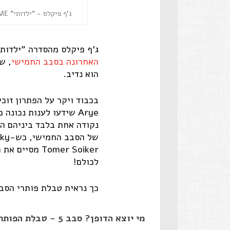
ג'ף פיקלס - "ילדותי" Erica Parise/SHOWTIME באדיבות yes
ג'ף פיקלס מהסדרה "ילדות
האחרונה בסבב החמישי
, ש
הוא נדיב.
Arye שידעו לענות נכונ
Tomer Soiker 
לכולם!
כך נראית טבלת פותרי הסב
מי יוצא הדופן? סבב 5 - טבלת הפותרים נכונה