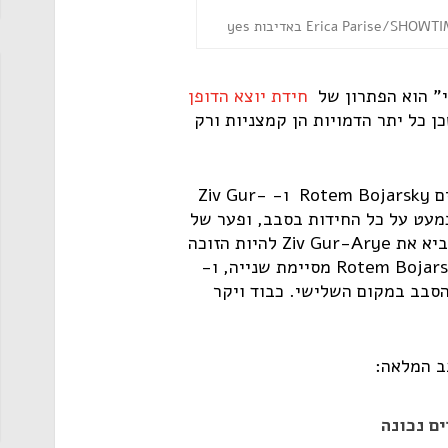
י" הוא הפתרון של
חידת יוצא הדופן
כן כל יתר הדמויות הן קמצניות ורק
בכבוד ויקר על הפתרון זוכים Rotem Bojarsky ו- Ziv Gur-
ה כמעט על כל החידות בסבב, ופער של
נקודה אחת בלבד ביניהם הביא את Ziv Gur-Arye להיות הזוכה
של הסבב החמישי, כש-Rotem Bojarsky מסיימת שנייה, ו-
מסיים את הסבב במקום השלישי. כבוד ויקר
ב המלאה: