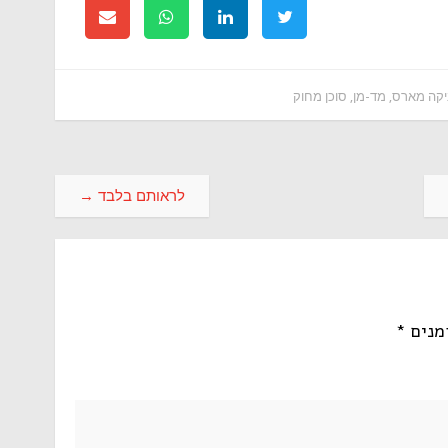
ניקה מארס
,
מד-מן
,
סוכן מחוק
לראותם בלבד
→
מנים
*