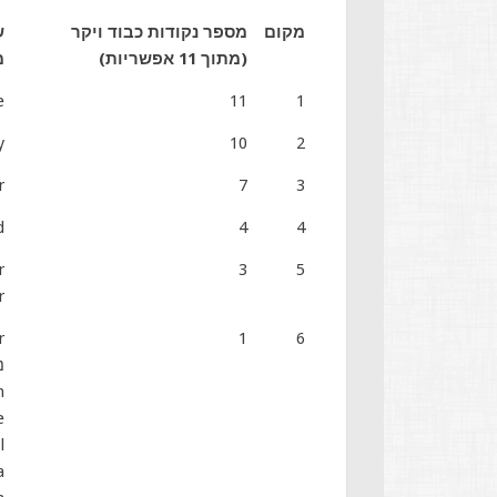
מקום
מספר נקודות כבוד ויקר
ש
(מתוך 11 אפשריות)
מ
e
11
1
y
10
2
r
7
3
d
4
4
r
3
5
r
r
1
6
נ
h
e
l
a