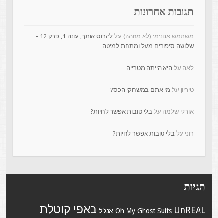
תגובות אחרונות
משתמש אנונימי (לא מזוהה)
על
להרוס אותך, עונה 1, פרק 12 –
שלושה סיפורים מעל ומתחת למיטה
לאה
על
היא הייתה מטרייה
טיריון
על
מי אתם במשחקי הכס?
אורלי שלמה
על
בלי טובות אפשר לחיות?
רוני
על
בלי טובות אפשר לחיות?
תגיות
באפי קוטלת
UnREAL
Suits
Oh My Ghost
אנג'ל